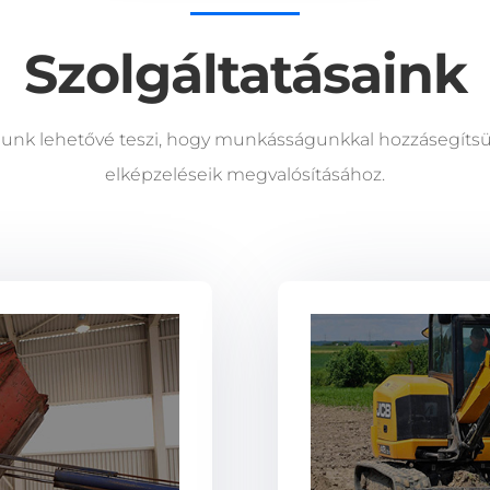
Szolgáltatásaink
nk lehetővé teszi, hogy munkásságunkkal hozzásegítsük
elképzeléseik megvalósításához.