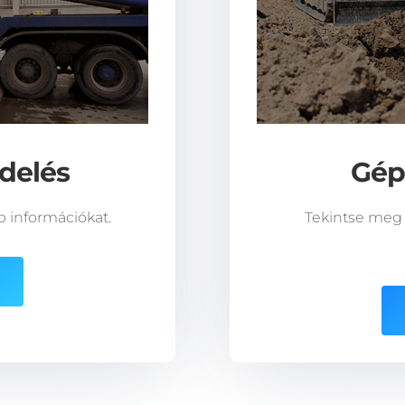
delés
Gép
b információkat.
Tekintse meg 