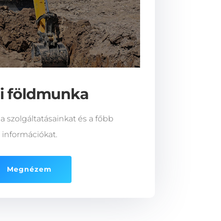
i földmunka
a szolgáltatásainkat és a főbb
információkat.
Megnézem