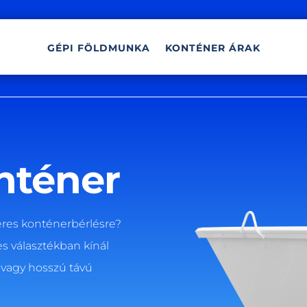
GÉPI FÖLDMUNKA
KONTÉNER ÁRAK
nténer
res konténerbérlésre?
s választékban kínál
 vagy hosszú távú